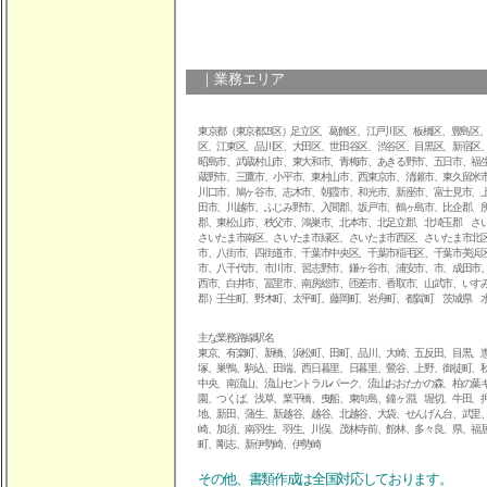
｜業務エリア
東京都（東京都
23
区）足立区、葛飾区、江戸川区、板橋区、豊島区
区、江東区、品川区、大田区、世田谷区、渋谷区、目黒区、新宿区
昭島市、武蔵村山市、東大和市、青梅市、あきる野市、五日市、福
蔵野市、三鷹市、小平市、東村山市、西東京市、清瀬市、東久留米
川口市、鳩ヶ谷市、志木市、朝霞市、和光市、新座市、富士見市、
田市、川越市、ふじみ野市、入間郡、坂戸市、鶴ヶ島市、比企郡、
郡、東松山市、秩父市、鴻巣市、北本市、北足立郡、北埼玉郡 さ
さいたま市南区、さいたま市緑区、さいたま市西区、さいたま市北
市、八街市、四街道市、千葉市中央区、千葉市稲毛区、千葉市美浜
市、八千代市、市川市、習志野市、鎌ヶ谷市、浦安市、市、成田市
西市、白井市、冨里市、南房総市、匝差市、香取市、山武市、いす
郡）壬生町、野木町、太平町、藤岡町、岩舟町、都賀町 茨城県 
主な業務路線駅名
東京、有楽町、新橋、浜松町、田町、品川、大崎、五反田、目黒、
塚、巣鴨、駒込、田端、西日暮里、日暮里、鶯谷、上野、御徒町、
中央、南流山、流山セントラルパーク、流山おおたかの森、柏の葉
園、つくば、浅草、業平橋、曳船、東向島、鐘ヶ淵、堀切、牛田、
地、新田、蒲生、新越谷、越谷、北越谷、大袋、せんげん台、武里
崎、加須、南羽生、羽生、川俣、茂林寺前、館林、多々良、県、福
町、剛志、新伊勢崎、伊勢崎
その他、書類作成は全国対応しております。