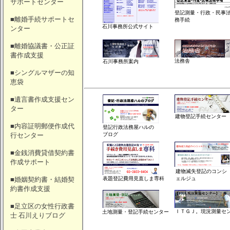
サポートセンター
登記測量・行政・民事
■離婚手続サポートセ
務手続
石川事務所公式サイト
ンター
■離婚協議書・公正証
書作成支援
法務舎
石川事務所案内
■シングルマザーの知
恵袋
■遺言書作成支援セン
ター
建物登記手続センター
■内容証明郵便作成代
登記行政法務屋ハルの
行センター
ブログ
■金銭消費貸借契約書
作成サポート
建物滅失登記のコンシ
■婚姻契約書・結婚契
表題登記費用見直しま専科
ェルジュ
約書作成支援
■足立区の女性行政書
ＩＴＧＪ。現況測量セ
土地測量・登記手続センター
士 石川えりブログ