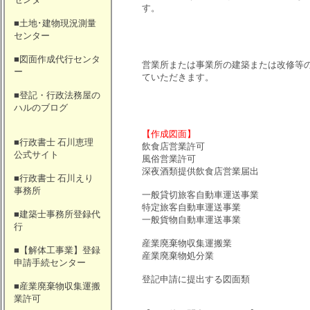
す。
■土地･建物現況測量
センター
■図面作成代行センタ
営業所または事業所の建築または改修等
ー
ていただきます。
■登記・行政法務屋の
ハルのブログ
【作成図面】
■行政書士 石川恵理
飲食店営業許可
公式サイト
風俗営業許可
深夜酒類提供飲食店営業届出
■行政書士 石川えり
事務所
一般貸切旅客自動車運送事業
特定旅客自動車運送事業
■建築士事務所登録代
一般貨物自動車運送事業
行
産業廃棄物収集運搬業
■【解体工事業】登録
産業廃棄物処分業
申請手続センター
登記申請に提出する図面類
■産業廃棄物収集運搬
業許可