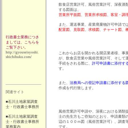
飲食店営業許可、風俗営業許可、深夜酒
する図面は、
営業所平面図
、
営業所求積図
、
客室・調
また、運送事業、産業廃棄物許可申請で
配置図
、
見取図
、
求積図
、
チャート図
、
行政書士業務につき
ましては、こちらを
ご覧下さい。
http://gyouseisyoshi.
これからお店を開かれる開店業者様、事
shichihuku.com/
が、飲食店営業や風俗営業許可、そして
手続をされる際に、
許可申請書に添付す
す。
また、
法務局への登記申請書に添付する
作成を代行致します。
関連サイト
■石川土地家屋調査
士・行政書士事務所
風俗営業許可申請や、深夜における酒類
■石川土地家屋調査
士の先生方もご存知のとおり、申請書類
士・行政書士事務所
辺の１００ｍ図（風俗営業許可）、調査
業務案内
です。