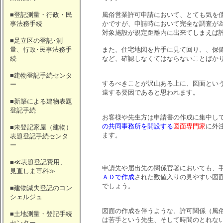
■登記測量・行政・民
風俗営業許可申請において、とても気を
事法務手続
かですが、申請時において完全な調査が
対象施設が規定距離内に出来てしまえば
■足立区の登記･測
量、行政･民事法務手
また、住宅地図を片手に見て回り、、保
続
など、確認しなくてはならないことばか
■建物登記手続センタ
するべきことが沢山ある上に、図面とい
ー
遠する要因であると思われます。
■新築による建物表題
登記手続
お客様や先生方は申請書の作成に集中し
の共同事務所を開設する
図面専門家
に外
■未登記家屋（建物）
ます。
表題登記手続センタ
ー
■≪表題登記費用、
申請先や届出先の関係官署においても、
見直しま専科≫
ＡＤで作成
された数値入りの見やすい図
でしょう。
■建物滅失登記のコン
シェルジュ
図面の作成を伴うような、許可関係（風
■土地測量・登記手続
は苦手という先生、そして時間のとれな
センター