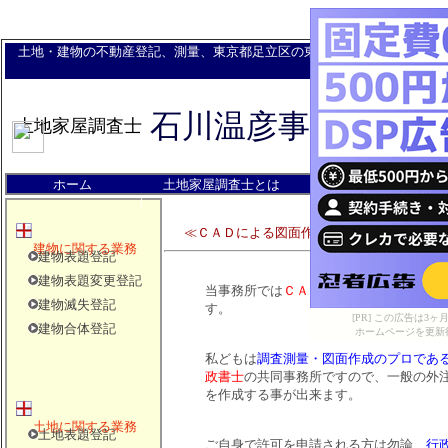
土地・建物の不動産登記、測量、東京都足立区の東武伊勢崎線西新井駅東
石川温彦事務所
土地家屋調査士
ホーム
土地家屋調査士とは
報酬額
｜
｜
｜
≪ＣＡＤによる図面作成を承ります！≫
建物に関する業務
建物表題登記
建物表題変更登記
当事務所では
ＣＡＤソフト
を使用して
許
建物滅失登記
す。
[PR] この広告は
建物合体登記
ホームページを更新
私どもは
調査測量・図面作成のプロであ
政書士
の共同事務所ですので、一般の外
を作成する事が出来ます。
土地に関する業務
土地表題登記
ご自身で許可を申請される方は勿論、
行