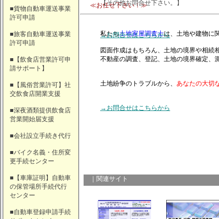
【その他お問合せ下さい。】
≪お任せ下さい！≫
■貨物自動車運送事業
許可申請
私たち
土地家屋調査士
は、土地や建物に
■旅客自動車運送事業
→お問合せはこちらから
許可申請
図面作成はもちろん、土地の境界や相続
不動産の調査、登記、土地の境界確定、
■【飲食店営業許可申
請サポート】
土地紛争のトラブルから、
あなたの大切
■【風俗営業許可】社
交飲食店開業支援
→お問合せはこちらから
■深夜酒類提供飲食店
営業開始届支援
■会社設立手続き代行
■バイク名義・住所変
更手続センター
■【車庫証明】自動車
｜関連サイト
の保管場所手続代行
センター
■自動車登録申請手続