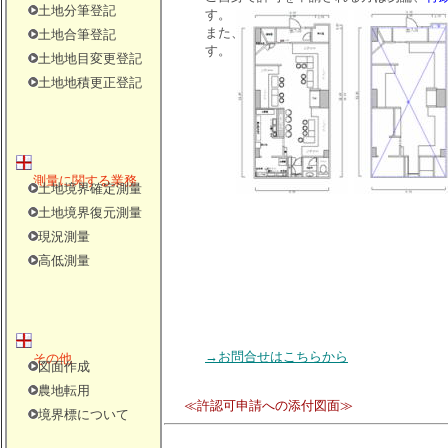
土地分筆登記
す。
また、お客様（実測に基づく、許認可関
土地合筆登記
す。
土地地目変更登記
土地地積更正登記
測量に関する業務
土地境界確定測量
土地境界復元測量
現況測量
高低測量
→お問合せはこちらから
その他
図面作成
農地転用
≪許認可申請への添付図面≫
境界標について