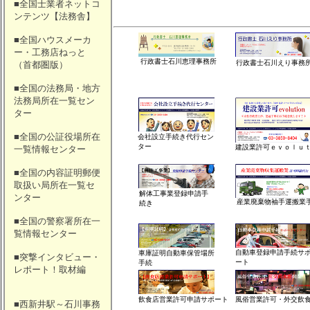
■全国士業者ネットコ
ンテンツ【法務舎】
■全国ハウスメーカ
ー・工務店ねっと
行政書士石川恵理事務所
行政書士石川えり事務
（首都圏版）
■全国の法務局・地方
法務局所在一覧セン
ター
■全国の公証役場所在
会社設立手続き代行セン
ター
建設業許可ｅｖｏｌｕ
一覧情報センター
■全国の内容証明郵便
取扱い局所在一覧セ
解体工事業登録申請手
ンター
産業廃棄物袖手運搬業
続き
■全国の警察署所在一
覧情報センター
自動車登録申請手続サ
車庫証明自動車保管場所
■突撃インタビュー・
ート
手続
レポート！取材編
飲食店営業許可申請サポート
風俗営業許可・外交飲
■西新井駅～石川事務